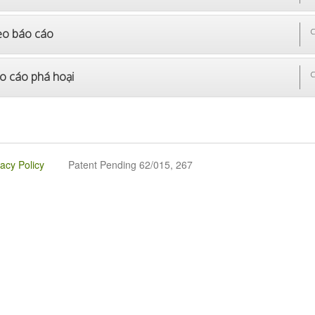
o báo cáo
C
o cáo phá hoại
C
vacy Policy
Patent Pending 62/015, 267