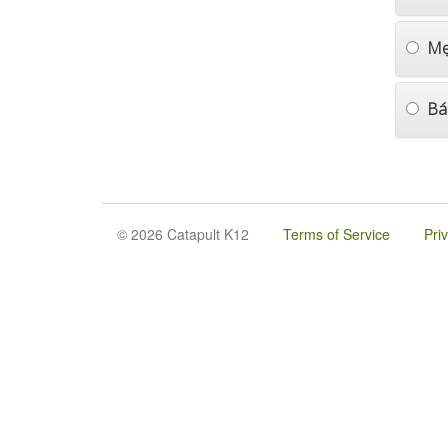
Mẹ
Bá
© 2026 Catapult K12
Terms of Service
Pri