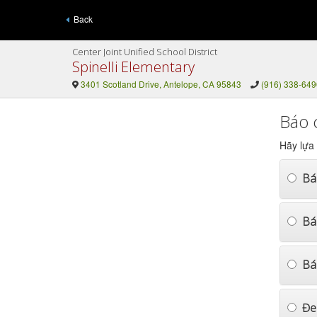
Back
Center Joint Unified School District
Spinelli Elementary
3401 Scotland Drive, Antelope, CA 95843
(916) 338-649
Báo 
Hãy lựa
Bá
Bá
Bá
Đe