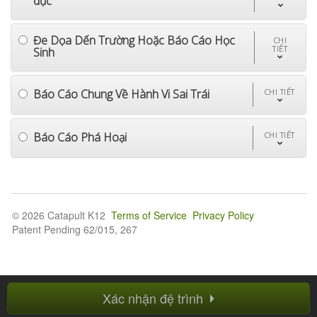
dục
Đe Dọa Dến Trường Hoặc Báo Cáo Học
CHI
TIẾT
Sinh
Báo Cáo Chung Về Hành Vi Sai Trái
CHI TIẾT
Báo Cáo Phá Hoại
CHI TIẾT
© 2026 Catapult K12
Terms of Service
Privacy Policy
Patent Pending 62/015, 267
Xác nhận đệ trình