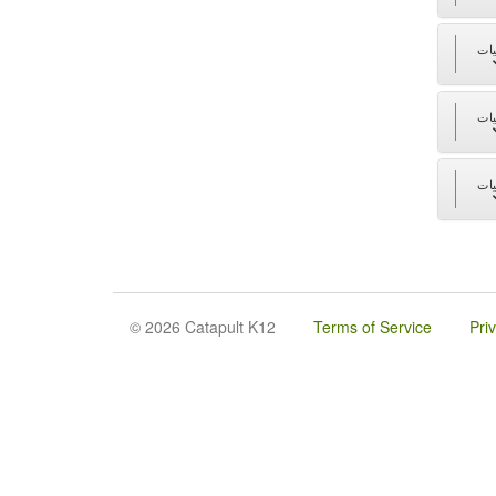
ات
ات
ات
© 2026 Catapult K12
Terms of Service
Pri