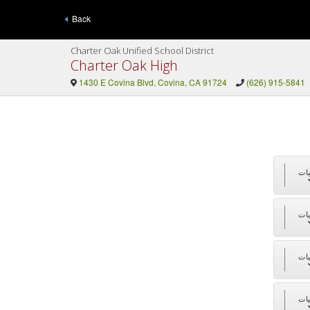
Back
Charter Oak Unified School District
Charter Oak High
1430 E Covina Blvd, Covina, CA 91724
(626) 915-5841
ات
ات
ات
ات