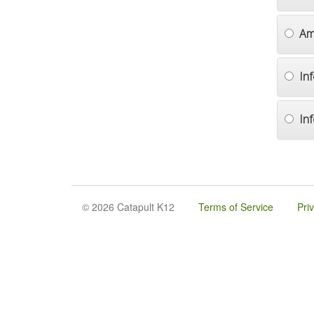
Am
In
In
© 2026 Catapult K12
Terms of Service
Pri