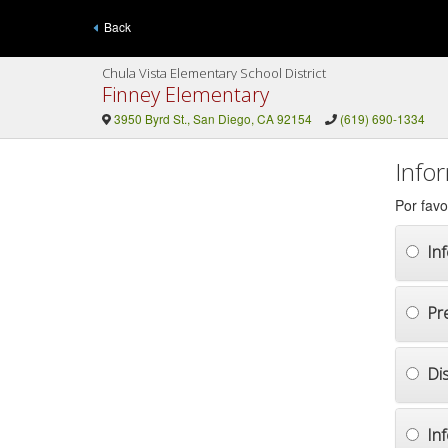
Back
Chula Vista Elementary School District
Finney Elementary
3950 Byrd St., San Diego, CA 92154
(619) 690-1334
Info
Por favo
In
Pr
Di
In