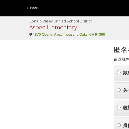
Back
Conejo Valley Unified School District
Aspen Elementary
1870 Oberlin Ave., Thousand Oaks, CA 91360
匿名
请选择
欺
关
歧
身