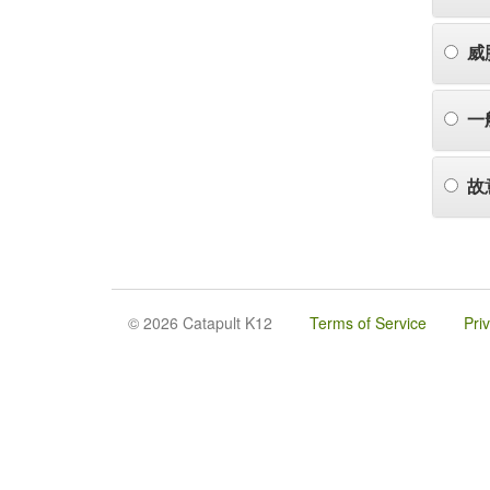
威
一
故
© 2026 Catapult K12
Terms of Service
Pri