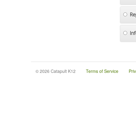
Re
In
© 2026 Catapult K12
Terms of Service
Pri