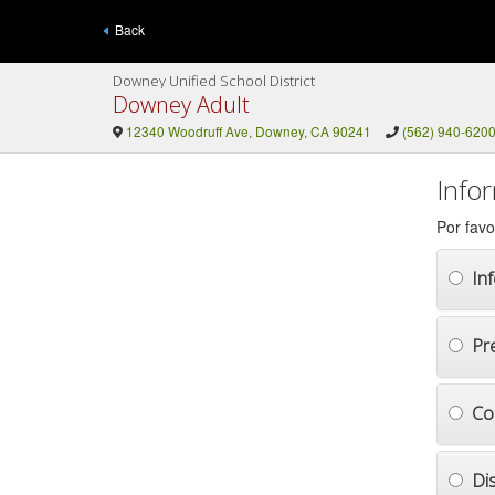
Back
Downey Unified School District
Downey Adult
12340 Woodruff Ave, Downey, CA 90241
(562) 940-620
Info
Por favo
In
Pr
Co
Di