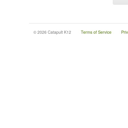
© 2026 Catapult K12
Terms of Service
Pri