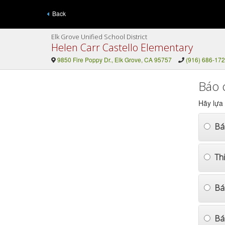
Back
Elk Grove Unified School District
Helen Carr Castello Elementary
9850 Fire Poppy Dr., Elk Grove, CA 95757
(916) 686-17
Báo 
Hãy lựa
Bá
Th
Bá
Bá