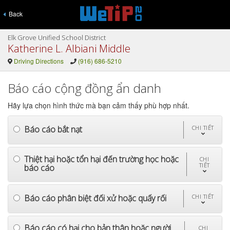
Back
Elk Grove Unified School District
Katherine L. Albiani Middle
Driving Directions
(916) 686-5210
Báo cáo cộng đồng ẩn danh
Hãy lựa chọn hình thức mà bạn cảm thấy phù hợp nhất.
Báo cáo bắt nạt
CHI TIẾT
Thiệt hại hoặc tổn hại đến trường học hoặc
CHI
TIẾT
báo cáo
Báo cáo phân biệt đối xử hoặc quấy rối
CHI TIẾT
Báo cáo có hại cho bản thân hoặc người
CHI