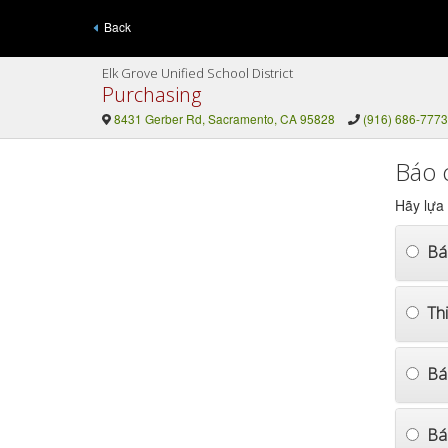
Back
Elk Grove Unified School District
Purchasing
8431 Gerber Rd, Sacramento, CA 95828
(916) 686-7773
Báo 
Hãy lựa
Bá
Th
Bá
Bá