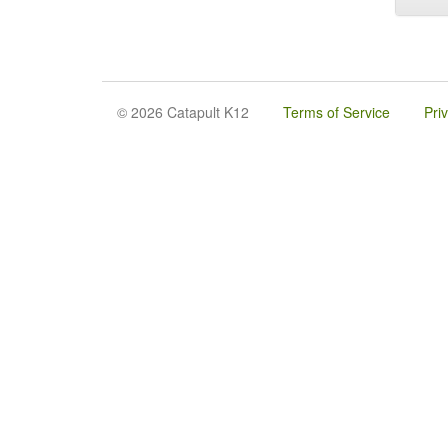
© 2026 Catapult K12
Terms of Service
Pri