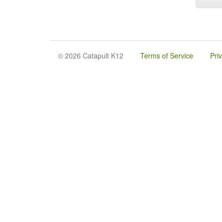
© 2026 Catapult K12
Terms of Service
Pri