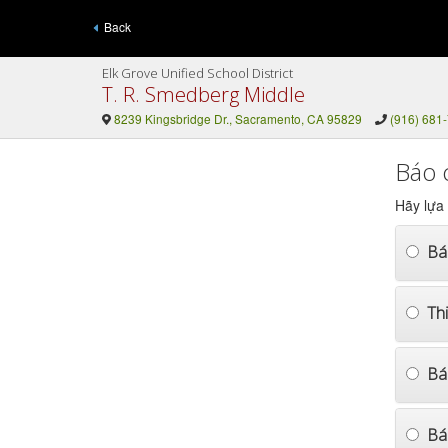
Back
Elk Grove Unified School District
T. R. Smedberg Middle
8239 Kingsbridge Dr., Sacramento, CA 95829
(916) 681
Báo 
Hãy lựa
Bá
Th
Bá
Bá