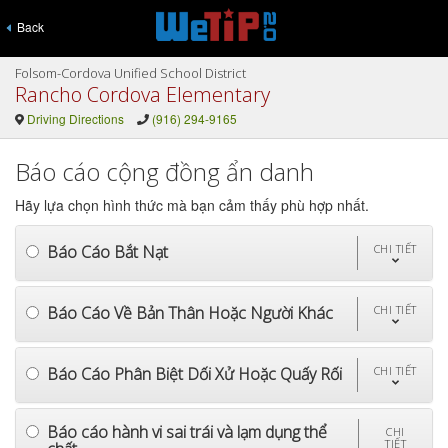
Back
Folsom-Cordova Unified School District
Rancho Cordova Elementary
Driving Directions
(916) 294-9165
Báo cáo cộng đồng ẩn danh
Hãy lựa chọn hình thức mà bạn cảm thấy phù hợp nhất.
Báo Cáo Bắt Nạt
CHI TIẾT
Báo Cáo Về Bản Thân Hoặc Người Khác
CHI TIẾT
Báo Cáo Phân Biệt Dối Xử Hoặc Quấy Rối
CHI TIẾT
Báo cáo hành vi sai trái và lạm dụng thể
CHI
TIẾT