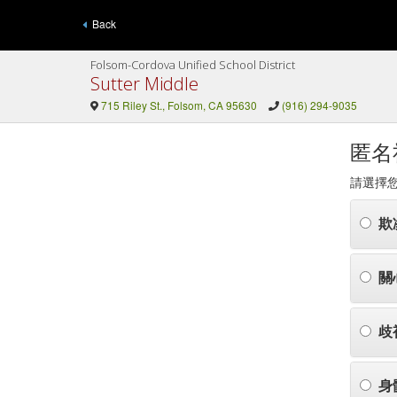
Back
Folsom-Cordova Unified School District
Sutter Middle
715 Riley St., Folsom, CA 95630
(916) 294-9035
匿名
請選擇
欺
關
歧
身