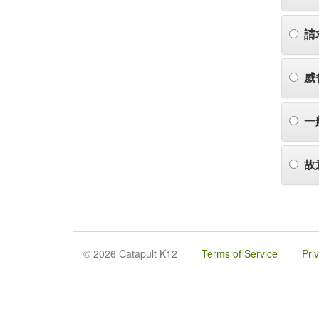
請
威
一
故
© 2026 Catapult K12
Terms of Service
Pri