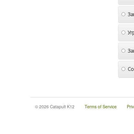
За
Уг
За
Со
© 2026 Catapult K12
Terms of Service
Pri