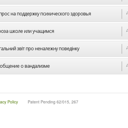
прос на поддержку психического здоровья
роза школе или учащимся
гальний звіт про неналежну поведінку
общение о вандализме
vacy Policy
Patent Pending 62/015, 267