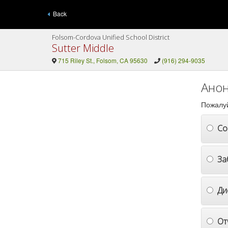
Back
Folsom-Cordova Unified School District
Sutter Middle
715 Riley St., Folsom, CA 95630
(916) 294-9035
Анон
Пожалуй
Со
За
Ди
От