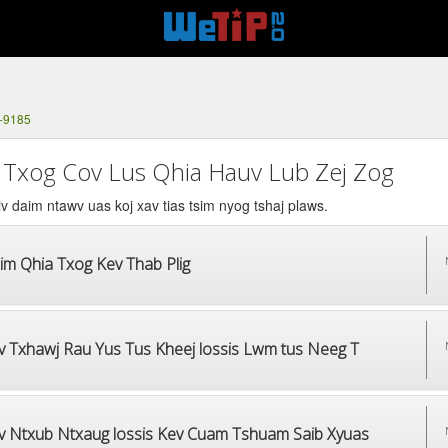
4-9185
 Txog Cov Lus Qhia Hauv Lub Zej Zog
v daim ntawv uas koj xav tias tsim nyog tshaj plaws.
im Qhia Txog Kev Thab Plig
v Txhawj Rau Yus Tus Kheej lossis Lwm tus Neeg T
v Ntxub Ntxaug lossis Kev Cuam Tshuam Saib Xyuas