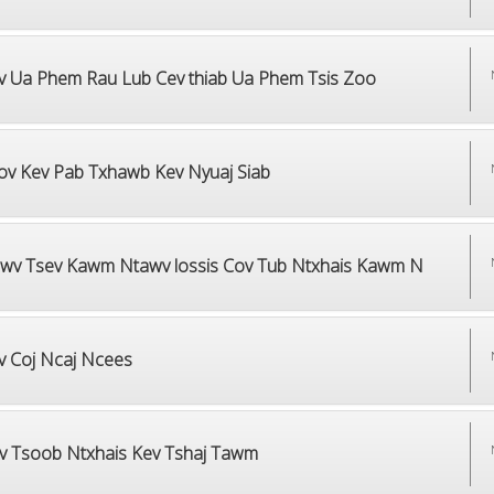
v Ua Phem Rau Lub Cev thiab Ua Phem Tsis Zoo
ov Kev Pab Txhawb Kev Nyuaj Siab
wv Tsev Kawm Ntawv lossis Cov Tub Ntxhais Kawm N
v Coj Ncaj Ncees
v Tsoob Ntxhais Kev Tshaj Tawm