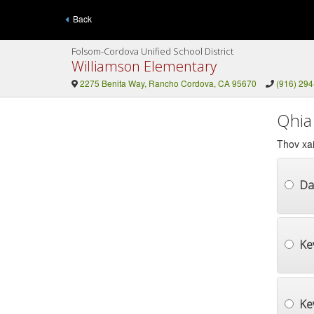
Back
Folsom-Cordova Unified School District
Williamson Elementary
2275 Benita Way, Rancho Cordova, CA 95670
(916) 29
Qhia
Thov xai
Da
Ke
Ke