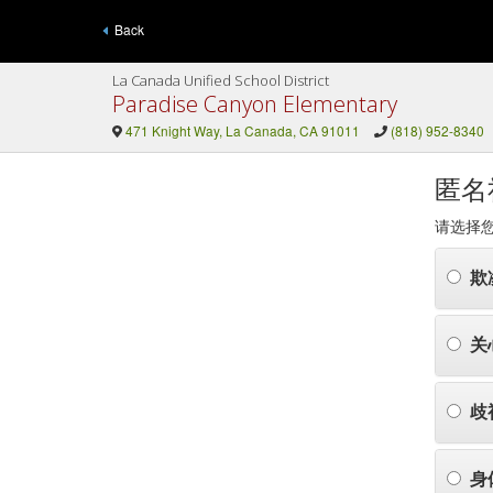
Back
La Canada Unified School District
Paradise Canyon Elementary
471 Knight Way, La Canada, CA 91011
(818) 952-8340
匿名
请选择
欺
关
歧
身