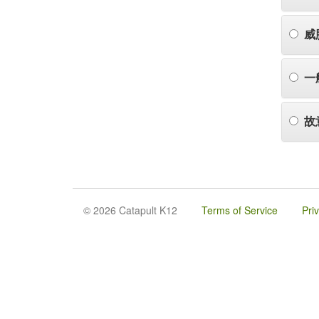
威
一
故
© 2026 Catapult K12
Terms of Service
Pri