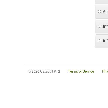
Am
In
In
© 2026 Catapult K12
Terms of Service
Pri