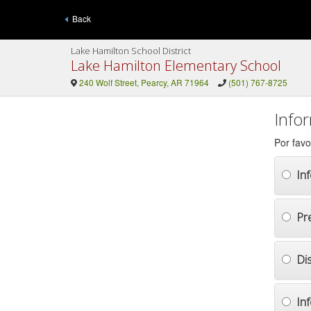
Back
Lake Hamilton School District
Lake Hamilton Elementary School
240 Wolf Street, Pearcy, AR 71964
(501) 767-8725
Info
Por favo
In
Pr
Di
In