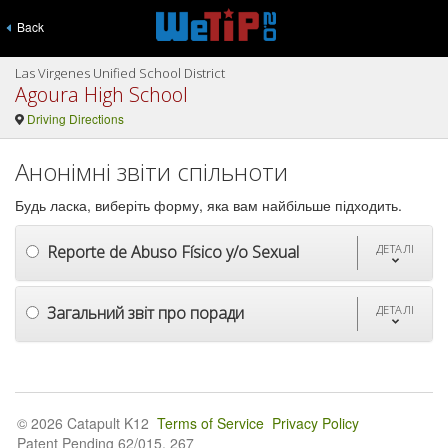
Back
Las Virgenes Unified School District
Agoura High School
Driving Directions
Анонімні звіти спільноти
Будь ласка, виберіть форму, яка вам найбільше підходить.
Reporte de Abuso Físico y/o Sexual
ДЕТАЛІ
Загальний звіт про поради
ДЕТАЛІ
© 2026 Catapult K12
Terms of Service
Privacy Policy
Patent Pending 62/015, 267