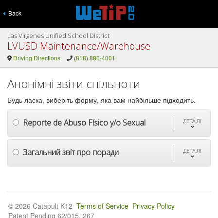
Back
Las Virgenes Unified School District
LVUSD Maintenance/Warehouse
Driving Directions
(818) 880-4001
Анонімні звіти спільноти
Будь ласка, виберіть форму, яка вам найбільше підходить.
Reporte de Abuso Físico y/o Sexual
ДЕТАЛІ
Загальний звіт про поради
ДЕТАЛІ
© 2026 Catapult K12
Terms of Service
Privacy Policy
Patent Pending 62/015, 267