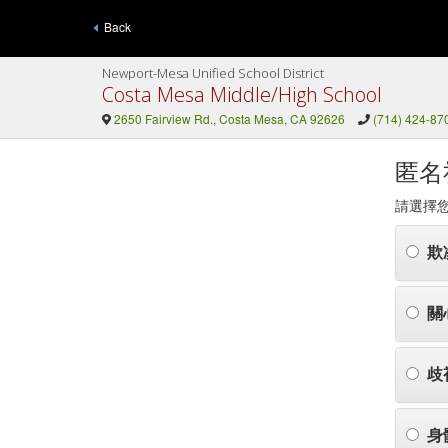
Back
Newport-Mesa Unified School District
Costa Mesa Middle/High School
2650 Fairview Rd., Costa Mesa, CA 92626
(714) 424-87
匿名
請選擇
欺
關
歧
身