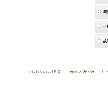
威
一
故
© 2026 Catapult K12
Terms of Service
Pri