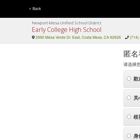
Back
Newport-Mesa Unified School District
Early College High School
2990 Mesa Verde Dr. East, Costa Mesa, CA 92626
(714)
匿名
请选择
欺
关
歧
身