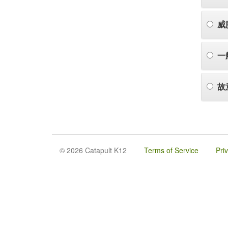
威
一
故
© 2026 Catapult K12
Terms of Service
Pri