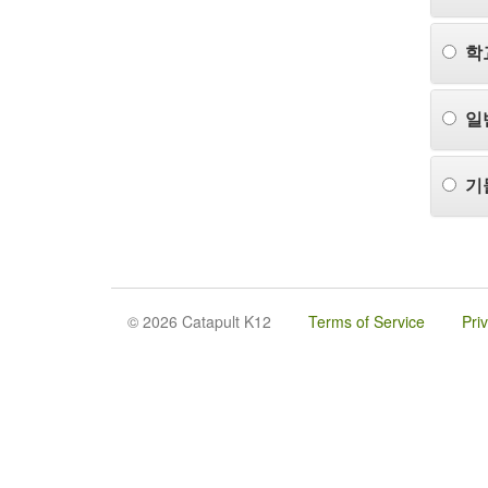
학
일
기
© 2026 Catapult K12
Terms of Service
Pri