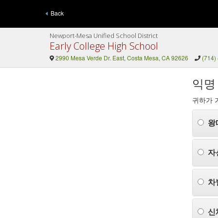
Back
Newport-Mesa Unified School District
Early College High School
2990 Mesa Verde Dr. East, Costa Mesa, CA 92626
(714)
익명
귀하가 
왕
자
차
신