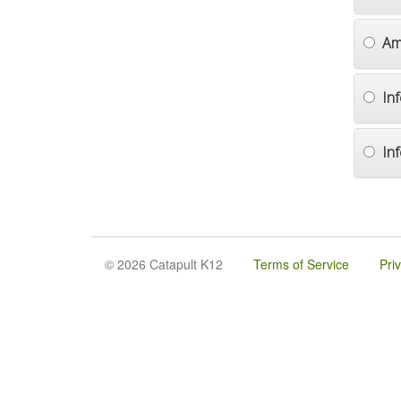
Am
In
In
© 2026 Catapult K12
Terms of Service
Pri