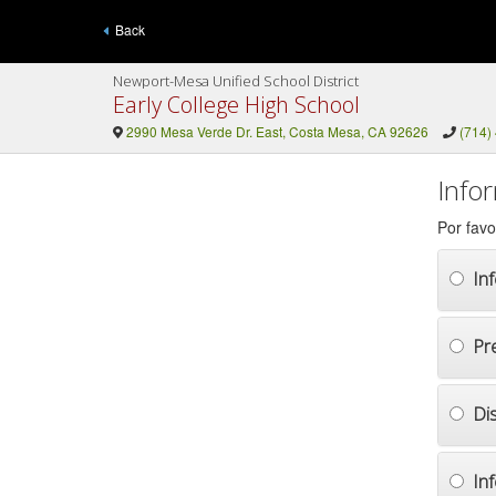
Back
Newport-Mesa Unified School District
Early College High School
2990 Mesa Verde Dr. East, Costa Mesa, CA 92626
(714)
Info
Por favo
In
Pr
Di
In