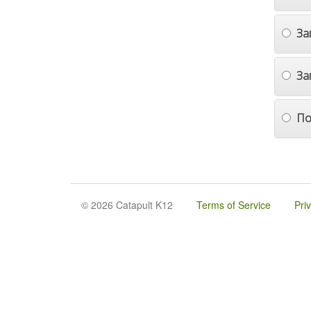
За
За
По
© 2026 Catapult K12
Terms of Service
Pri