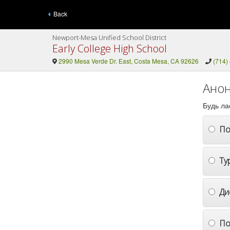
Back
Newport-Mesa Unified School District
Early College High School
2990 Mesa Verde Dr. East, Costa Mesa, CA 92626
(714)
Анон
Будь ла
По
Ту
Ди
По