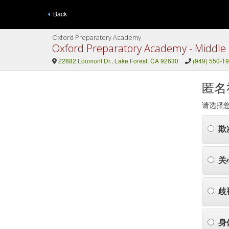
Back
Oxford Preparatory Academy
Oxford Preparatory Academy - Middle
22882 Loumont Dr., Lake Forest, CA 92630
(949) 550-1
匿名
请选择
欺
关
歧
身