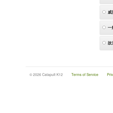
威
一
故
© 2026 Catapult K12
Terms of Service
Pri