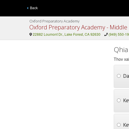
Back
Oxford Preparatory Academy
Oxford Preparatory Academy - Middle
22882 Loumont Dr., Lake Forest, CA 92630
(949) 550-1
Qhia
Thov xai
Da
Ke
Ke