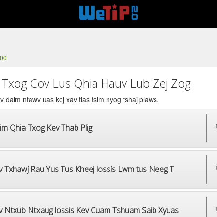
900
 Txog Cov Lus Qhia Hauv Lub Zej Zog
v daim ntawv uas koj xav tias tsim nyog tshaj plaws.
im Qhia Txog Kev Thab Plig
v Txhawj Rau Yus Tus Kheej lossis Lwm tus Neeg T
v Ntxub Ntxaug lossis Kev Cuam Tshuam Saib Xyuas