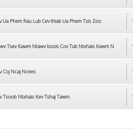
v Ua Phem Rau Lub Cev thiab Ua Phem Tsis Zoo
wv Tsev Kawm Ntawv lossis Cov Tub Ntxhais Kawm N
v Coj Ncaj Ncees
v Tsoob Ntxhais Kev Tshaj Tawm