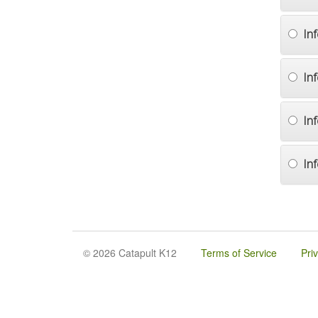
In
In
In
In
© 2026 Catapult K12
Terms of Service
Pri