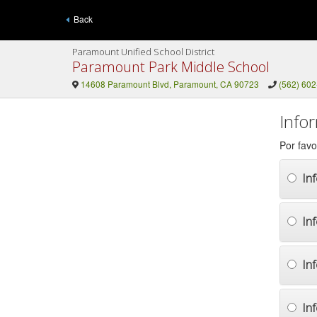
Back
Paramount Unified School District
Paramount Park Middle School
14608 Paramount Blvd, Paramount, CA 90723
(562) 60
Info
Por favo
In
In
In
In