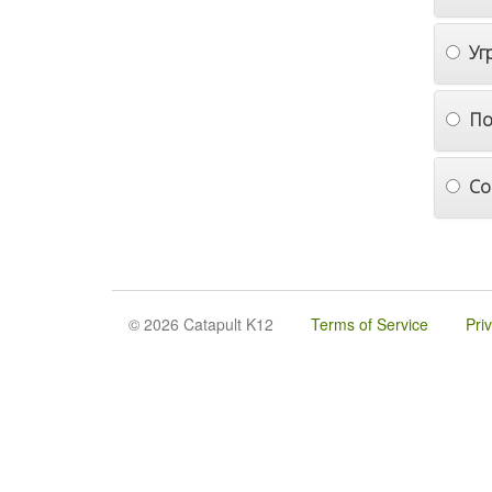
Уг
По
Со
© 2026 Catapult K12
Terms of Service
Pri