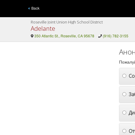
Back
Roseville Joint Union High School District
Adelante
350 Atlantic St., Roseville, CA 95678
(916) 782-3155
Анон
Пожалуй
Со
За
Ди
От