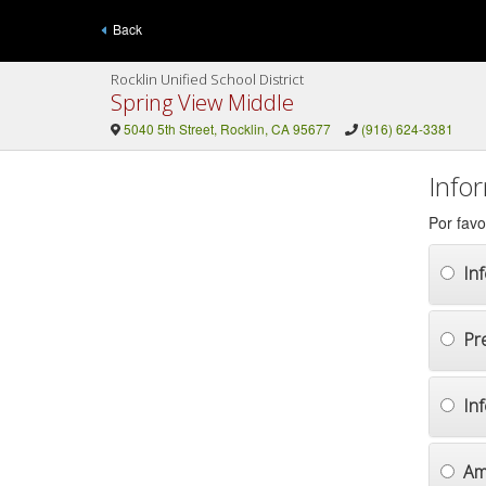
Back
Rocklin Unified School District
Spring View Middle
5040 5th Street, Rocklin, CA 95677
(916) 624-3381
Info
Por favo
In
Pr
In
Am