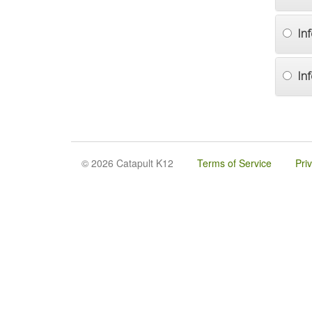
In
In
© 2026 Catapult K12
Terms of Service
Pri