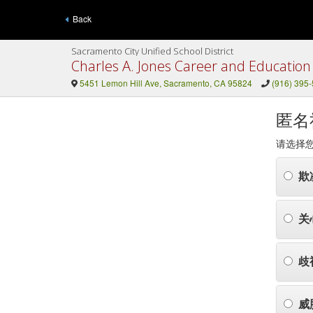
Back
Sacramento City Unified School District
Charles A. Jones Career and Education
5451 Lemon Hill Ave, Sacramento, CA 95824
(916) 395
匿名
请选择
欺
关
歧
威