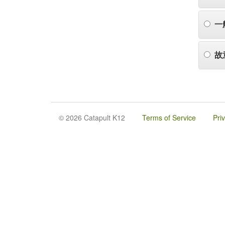
一
故
© 2026 Catapult K12
Terms of Service
Pri