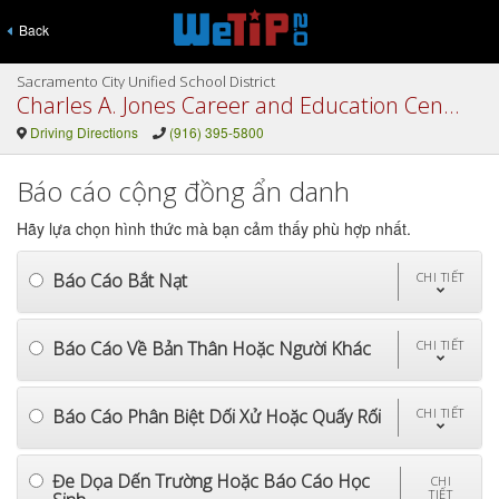
Back
Sacramento City Unified School District
Charles A. Jones Career and Education Center
Driving Directions
(916) 395-5800
Báo cáo cộng đồng ẩn danh
Hãy lựa chọn hình thức mà bạn cảm thấy phù hợp nhất.
Báo Cáo Bắt Nạt
CHI TIẾT
Báo Cáo Về Bản Thân Hoặc Người Khác
CHI TIẾT
Báo Cáo Phân Biệt Dối Xử Hoặc Quấy Rối
CHI TIẾT
Đe Dọa Dến Trường Hoặc Báo Cáo Học
CHI
TIẾT