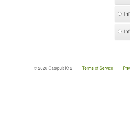
In
In
© 2026 Catapult K12
Terms of Service
Pri