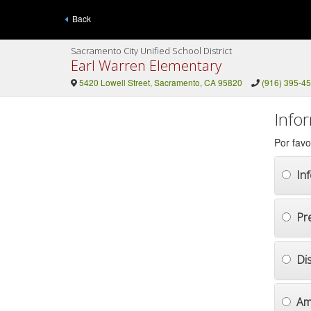
Back
Sacramento City Unified School District
Earl Warren Elementary
5420 Lowell Street, Sacramento, CA 95820
(916) 395-4
Info
Por favo
In
Pr
Di
Am