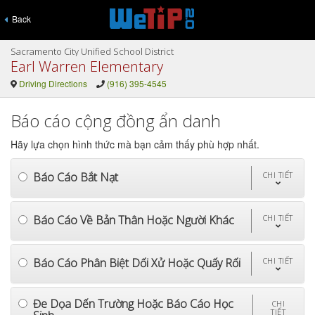
Back
Sacramento City Unified School District
Earl Warren Elementary
Driving Directions
(916) 395-4545
Báo cáo cộng đồng ẩn danh
Hãy lựa chọn hình thức mà bạn cảm thấy phù hợp nhất.
Báo Cáo Bắt Nạt
CHI TIẾT
Báo Cáo Về Bản Thân Hoặc Người Khác
CHI TIẾT
Báo Cáo Phân Biệt Dối Xử Hoặc Quấy Rối
CHI TIẾT
Đe Dọa Dến Trường Hoặc Báo Cáo Học
CHI
TIẾT