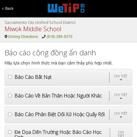
Back
Sacramento City Unified School District
Miwok Middle School
Driving Directions
(916) 395-5370
Báo cáo cộng đồng ẩn danh
Hãy lựa chọn hình thức mà bạn cảm thấy phù hợp nhất.
Báo Cáo Bắt Nạt
CHI TIẾT
Báo Cáo Về Bản Thân Hoặc Người Khác
CHI TIẾT
Báo Cáo Phân Biệt Dối Xử Hoặc Quấy Rối
CHI TIẾT
Đe Dọa Dến Trường Hoặc Báo Cáo Học
CHI
TIẾT