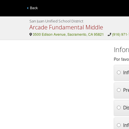
Back
San Juan Unified School District
Arcade Fundamental Middle
3500 Edison Avenue, Sacramento, CA 95821
(916) 971
Info
Por favo
In
Pr
Di
In