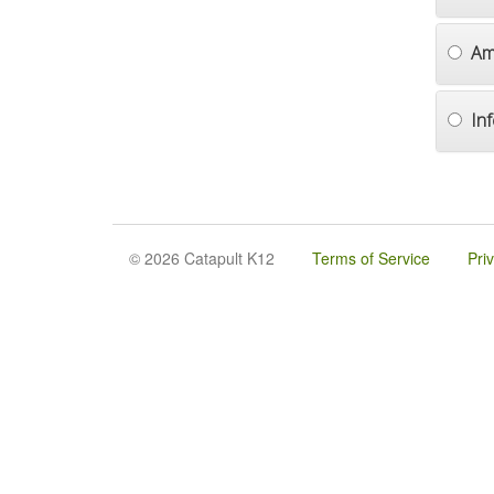
Am
In
© 2026 Catapult K12
Terms of Service
Pri