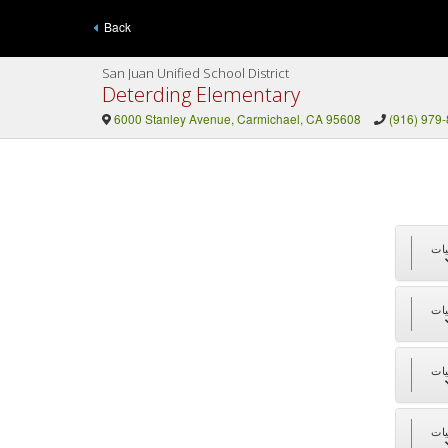
Back
San Juan Unified School District
Deterding Elementary
6000 Stanley Avenue, Carmichael, CA 95608
(916) 979
جز
جز
جز
جز