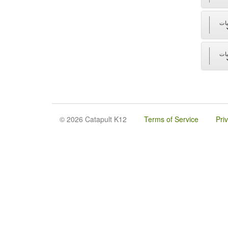
جز
جز
© 2026 Catapult K12
Terms of Service
Pri