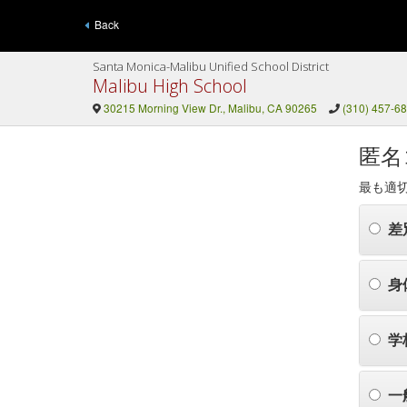
Back
Santa Monica-Malibu Unified School District
Malibu High School
30215 Morning View Dr., Malibu, CA 90265
(310) 457-6
匿名
最も適
差
身
学
一