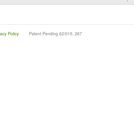
vacy Policy
Patent Pending 62/015, 267