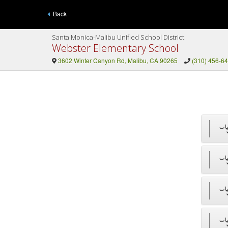
Back
Santa Monica-Malibu Unified School District
Webster Elementary School
3602 Winter Canyon Rd, Malibu, CA 90265
(310) 456-6
ات
ات
ات
ات