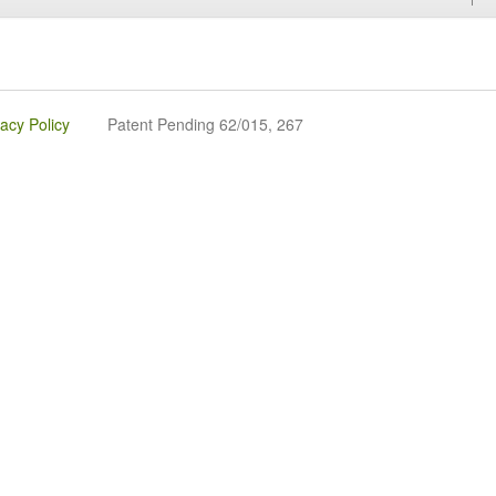
vacy Policy
Patent Pending 62/015, 267