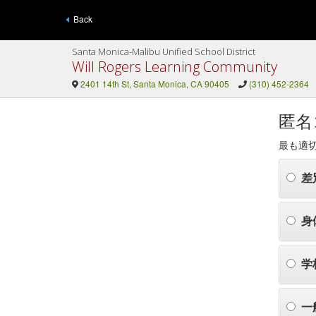
Back
Santa Monica-Malibu Unified School District
Will Rogers Learning Community
2401 14th St, Santa Monica, CA 90405
(310) 452-2364
匿名
最も適
差
身
学
一