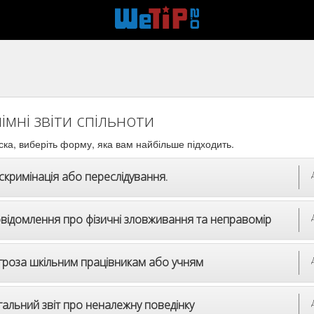
імні звіти спільноти
ска, виберіть форму, яка вам найбільше підходить.
скримінація або переслідування.
відомлення про фізичні зловживання та неправомір
гроза шкільним працівникам або учням
гальний звіт про неналежну поведінку