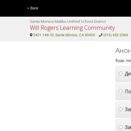
Back
Santa Monica-Malibu Unified School District
Will Rogers Learning Community
2401 14th St, Santa Monica, CA 90405
(310) 452-2364
Анон
Будь ла
Ди
По
За
За