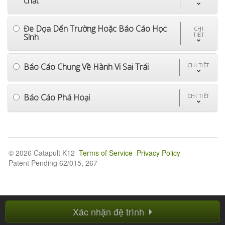
chất
Đe Dọa Dến Trường Hoặc Báo Cáo Học
CHI
TIẾT
Sinh
Báo Cáo Chung Về Hành Vi Sai Trái
CHI TIẾT
Báo Cáo Phá Hoại
CHI TIẾT
© 2026 Catapult K12
Terms of Service
Privacy Policy
Patent Pending 62/015, 267
Xác nhận đệ trình