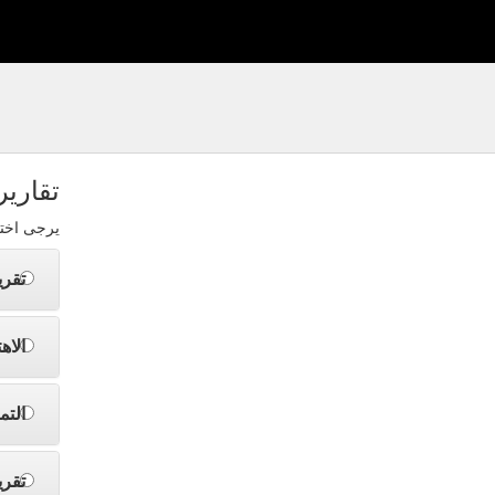
تقارير
يرجى اختي
تقري
الاه
التم
تقري