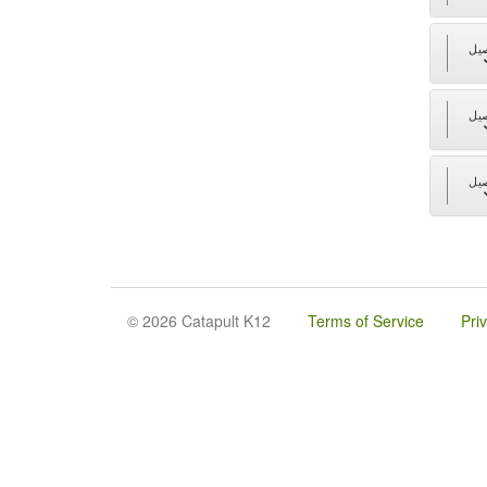
يل
يل
يل
© 2026 Catapult K12
Terms of Service
Pri