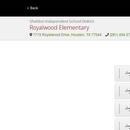
Back
Sheldon Independent School District
Royalwood Elementary
7715 Royalwood Drive, Houston, TX 77044
(281) 454-2
يل
يل
يل
يل