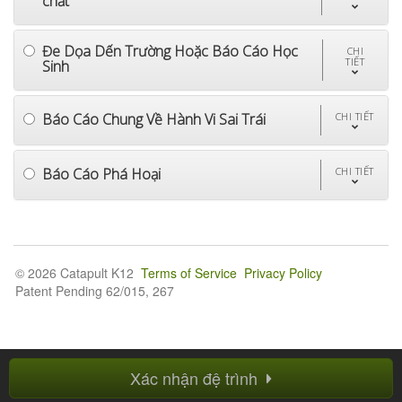
chất
Đe Dọa Dến Trường Hoặc Báo Cáo Học
CHI
TIẾT
Sinh
Báo Cáo Chung Về Hành Vi Sai Trái
CHI TIẾT
Báo Cáo Phá Hoại
CHI TIẾT
© 2026 Catapult K12
Terms of Service
Privacy Policy
Patent Pending 62/015, 267
Xác nhận đệ trình