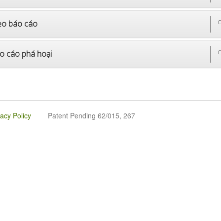
o báo cáo
C
o cáo phá hoại
C
vacy Policy
Patent Pending 62/015, 267