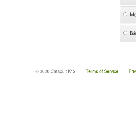
Mẹ
Bá
© 2026 Catapult K12
Terms of Service
Pri