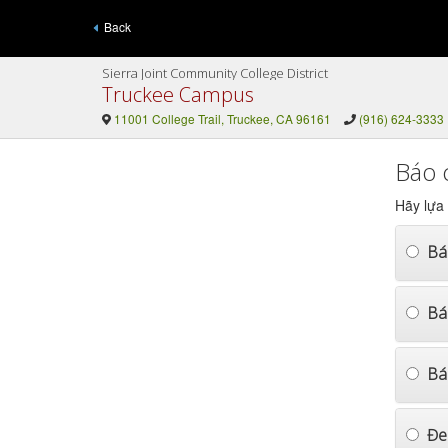
Back
Sierra Joint Community College District
Truckee Campus
11001 College Trail, Truckee, CA 96161
(916) 624-3333
Báo 
Hãy lựa
Bá
Bá
Bá
Đe