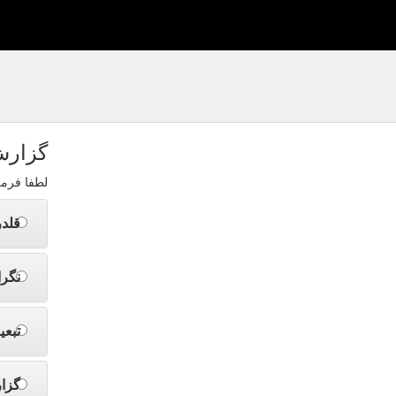
گزارش
لطفا فرم
قلد
نگرا
تبعی
گزا