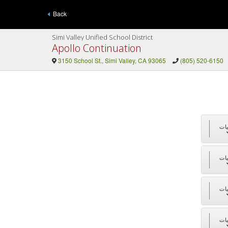
Back
Simi Valley Unified School District
Apollo Continuation
3150 School St., Simi Valley, CA 93065
(805) 520-6150
ات
ات
ات
ات