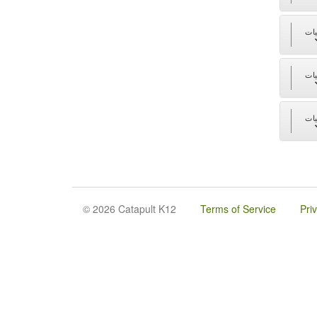
ات
ات
ات
© 2026 Catapult K12
Terms of Service
Pri