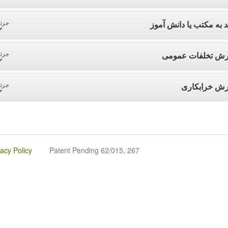
د به مکتب یا دانش آموز
جزئی
رش تخلفات عمومی
جزئی
رش خرابکاری
جزئی
vacy Policy
Patent Pending 62/015, 267