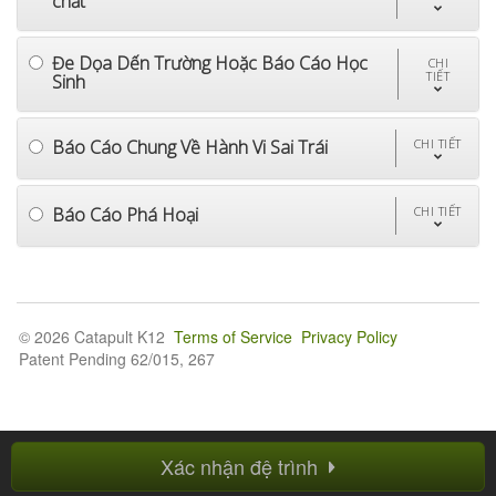
chất
Đe Dọa Dến Trường Hoặc Báo Cáo Học
CHI
TIẾT
Sinh
Báo Cáo Chung Về Hành Vi Sai Trái
CHI TIẾT
Báo Cáo Phá Hoại
CHI TIẾT
© 2026 Catapult K12
Terms of Service
Privacy Policy
Patent Pending 62/015, 267
Xác nhận đệ trình