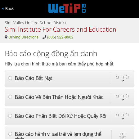
Back
Simi Valley Unified School District
Simi Institute For Careers and Education
Driving Directions
(805) 522-8902
Báo cáo cộng đồng ẩn danh
Hãy lựa chọn hình thức mà bạn cảm thấy phù hợp nhất.
Báo Cáo Bắt Nạt
CHI TIẾT
Báo Cáo Về Bản Thân Hoặc Người Khác
CHI TIẾT
Báo Cáo Phân Biệt Dối Xử Hoặc Quấy Rối
CHI TIẾT
Báo cáo hành vi sai trái và lạm dụng thể
CHI
TIẾT