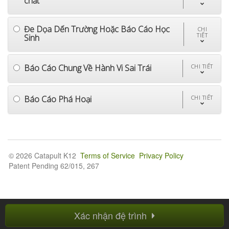
chất
Đe Dọa Dến Trường Hoặc Báo Cáo Học
CHI
TIẾT
Sinh
Báo Cáo Chung Về Hành Vi Sai Trái
CHI TIẾT
Báo Cáo Phá Hoại
CHI TIẾT
© 2026 Catapult K12
Terms of Service
Privacy Policy
Patent Pending 62/015, 267
Xác nhận đệ trình