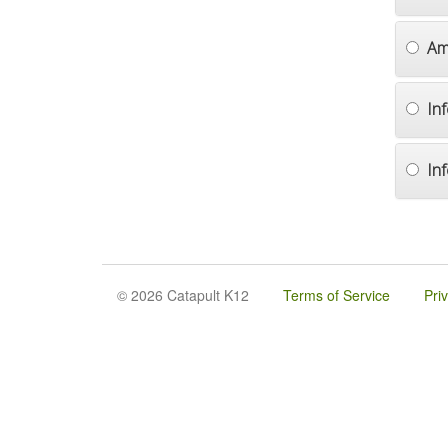
Am
In
In
© 2026 Catapult K12
Terms of Service
Pri