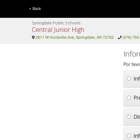
Back
Springdale Public Schools
Central Junior High
2811 W Huntsville Ave, Springdale, AR 72762
(479) 750
Info
Por favo
In
Pr
Di
In