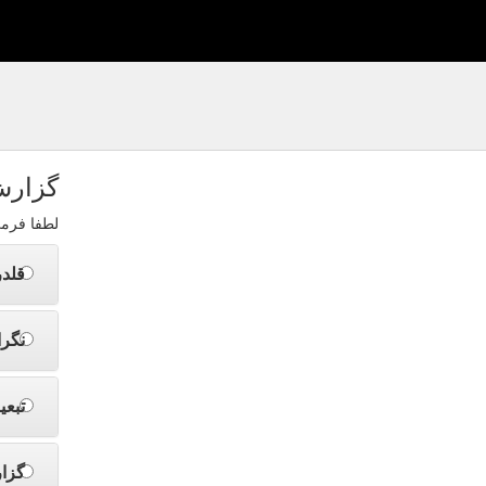
گزارش
لطفا فرم
قلد
نگرا
تبعی
گزا