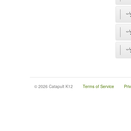
ات
ات
ات
© 2026 Catapult K12
Terms of Service
Pri