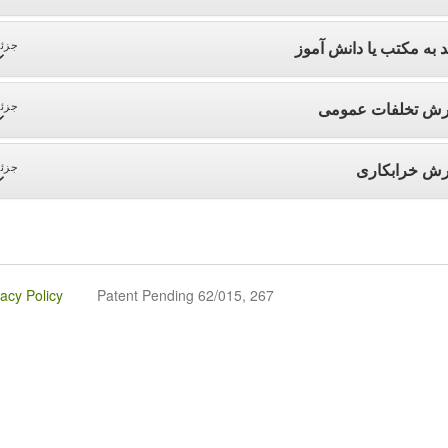
د به مکتب یا دانش آموز
جزئی
رش تخلفات عمومی
جزئی
رش خرابکاری
جزئی
vacy Policy
Patent Pending 62/015, 267