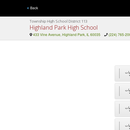
Back
Township High School District 113
Highland Park High School
433 Vine Avenue, Highland Park, IL 60035
(224) 765-20
ات
ات
ات
ات