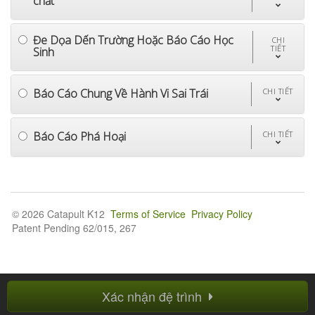
chất
Đe Dọa Dến Trường Hoặc Báo Cáo Học
CHI
TIẾT
Sinh
Báo Cáo Chung Về Hành Vi Sai Trái
CHI TIẾT
Báo Cáo Phá Hoại
CHI TIẾT
© 2026 Catapult K12
Terms of Service
Privacy Policy
Patent Pending 62/015, 267
Xác nhận đệ trình