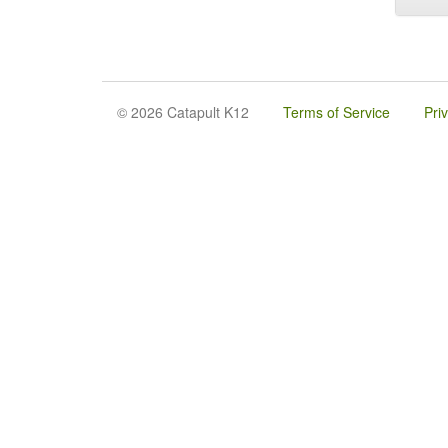
© 2026 Catapult K12
Terms of Service
Pri